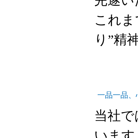
完遂い
これま
り”精
一品一品、
当社で
います